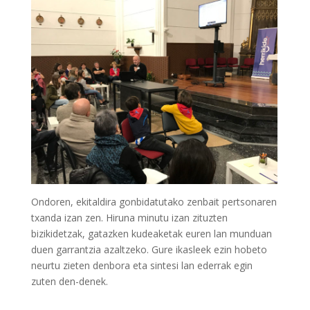
Ondoren, ekitaldira gonbidatutako zenbait pertsonaren
txanda izan zen. Hiruna minutu izan zituzten
bizikidetzak, gatazken kudeaketak euren lan munduan
duen garrantzia azaltzeko. Gure ikasleek ezin hobeto
neurtu zieten denbora eta sintesi lan ederrak egin
zuten den-denek.