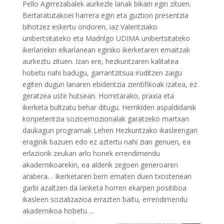
Pello Agirrezabalek aurkezle lanak bikain egin zituen.
Bertaratutakoei harrera egin eta guztion presentzia
bihotzez eskertu ondoren, iaz Valentziako
unibertsitateko eta Madrilgo UDIMA unibertsitateko
ikerlariekin elkarlanean eginiko ikerketaren emaitzak
aurkeztu zituen. Izan ere, hezkuntzaren kalitatea
hobetu nahi badugu, garrantzitsua iruditzen zaigu
egiten dugun lanaren ebidentzia zientifikoak izatea, ez
geratzea uste hutsean. Horretarako, praxia eta
ikerketa bultzatu behar ditugu. Herrikiden aspaldidanik
konpetentzia sozioemozionalak garatzeko martxan
daukagun programak Lehen Hezkuntzako ikasleengan
eraginik bazuen edo ez aztertu nahi zian genuen, ea
erlaziorik zeukan arlo honek errendimendu
akademikoarekin, ea alderik zegoen generoaren
arabera… Ikerketaren berri ematen duen txostenean
garbi azaltzen da lanketa horren ekarpen positiboa
ikasleen sozializazioa errazten baitu, errendimendu
akademikoa hobetu….