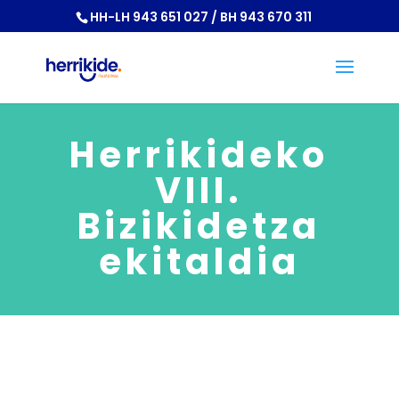
HH-LH 943 651 027 / BH 943 670 311
Herrikideko
VIII.
Bizikidetza
ekitaldia