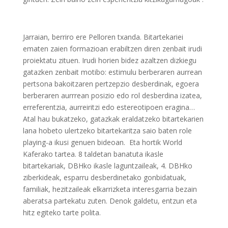
Jarraian, berriro ere Pelloren txanda. Bitartekariei
ematen zaien formazioan erabiltzen diren zenbait irudi
proiektatu zituen. Irudi horien bidez azaltzen dizkiegu
gatazken zenbait motibo: estimulu berberaren aurrean
pertsona bakoitzaren pertzepzio desberdinak, egoera
berberaren aurrrean posizio edo rol desberdina izatea,
erreferentzia, aurreiritzi edo estereotipoen eragina…
Atal hau bukatzeko, gatazkak eraldatzeko bitartekarien
lana hobeto ulertzeko bitartekaritza saio baten role
playing-a ikusi genuen bideoan. Eta hortik World
Kaferako tartea. 8 taldetan banatuta ikasle
bitartekariak, DBHko ikasle laguntzaileak, 4. DBHko
ziberkideak, esparru desberdinetako gonbidatuak,
familiak, hezitzaileak elkarrizketa interesgarria bezain
aberatsa partekatu zuten. Denok galdetu, entzun eta
hitz egiteko tarte polita.