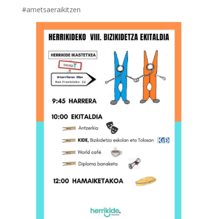
#ametsaeraikitzen