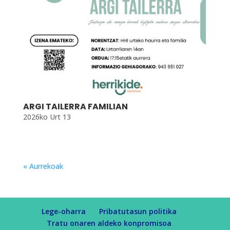
ARGI TAILERRA FAMILIAN
2026ko Urt 13
« Aurrekoak
Lege-oharra
Pribatutasun politika
Tratu onaren aldeko konpromisoa