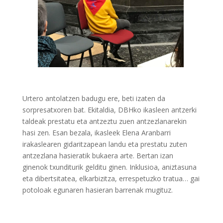
Urtero antolatzen badugu ere, beti izaten da
sorpresatxoren bat. Ekitaldia, DBHko ikasleen antzerki
taldeak prestatu eta antzeztu zuen antzezlanarekin
hasi zen. Esan bezala, ikasleek Elena Aranbarri
irakaslearen gidaritzapean landu eta prestatu zuten
antzezlana hasieratik bukaera arte. Bertan izan
ginenok txunditurik gelditu ginen. Inklusioa, aniztasuna
eta dibertsitatea, elkarbizitza, errespetuzko tratua… gai
potoloak egunaren hasieran barrenak mugituz.