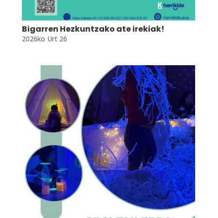
Bigarren Hezkuntzako ate irekiak!
2026ko Urt 26