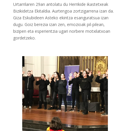
Urtarrilaren 29an antolatu du Herrikide ikastetxeak
Bizikidetza Ekitaldia. Aurtengoa zortzigarrena izan da.
Giza Eskubideen Asteko ekintza esanguratsua izan
dugu. Goiz berezia izan zen, emozioak pil-pilean,
bizipen eta esperientzia ugari norbere motxilatxoan
gordetzeko.