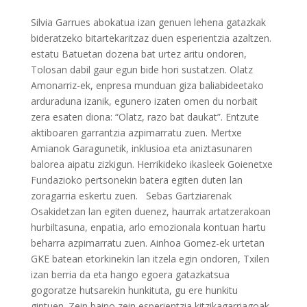
Silvia Garrues abokatua izan genuen lehena gatazkak
bideratzeko bitartekaritzaz duen esperientzia azaltzen.
estatu Batuetan dozena bat urtez aritu ondoren,
Tolosan dabil gaur egun bide hori sustatzen. Olatz
Amonarriz-ek, enpresa munduan giza baliabideetako
arduraduna izanik, egunero izaten omen du norbait
zera esaten diona: “Olatz, razo bat daukat”. Entzute
aktiboaren garrantzia azpimarratu zuen. Mertxe
Amianok Garagunetik, inklusioa eta aniztasunaren
balorea aipatu zizkigun. Herrikideko ikasleek Goienetxe
Fundazioko pertsonekin batera egiten duten lan
zoragarria eskertu zuen. Sebas Gartziarenak
Osakidetzan lan egiten duenez, haurrak artatzerakoan
hurbiltasuna, enpatia, arlo emozionala kontuan hartu
beharra azpimarratu zuen. Ainhoa Gomez-ek urtetan
GKE batean etorkinekin lan itzela egin ondoren, Txilen
izan berria da eta hango egoera gatazkatsua
gogoratze hutsarekin hunkituta, gu ere hunkitu
gintuen. Zein baino zein esperientzia kitzikagarriagoak .