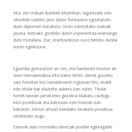
Iritsi zen orduan ikasleek bitartekari, laguntzaile edo
ziberkide izateko jaso duten formazioa egiaztatzen
duen diplomen banaketa. Ondo merezitako txaloak
jasota, betirako gordeko duten esperientzia eramango
dute motxilara. Ziur, erantzunkizun osoz beteko dutela
euren eginkizuna.
Eguerdia gerturatzen ari zen, eta hainbeste itxoiten ari
ziren hamaiketakoa iritsi baino lehen, denek goizeko
saio honetan bizi izandakoaren inguruan hitz, esaldi
edo titular bat idazteko aukera izan zuten. Titular
horiek lanean jarraitzeko gasolina bilakatu zaizkigu
iritzi positiboak eta balorazio ezin hobeak izan
baitziren. Denon artean eskolako heziketa proiektua
sendotuko dugu.
Eskerrik asko horrelako ekintzak posible egiteagatik!