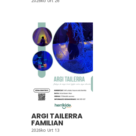
2026ko Urt 26
ARGI TAILERRA
FAMILIAN
2026ko Urt 13