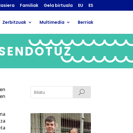
asiera
Familiak
Gela birtuala
EU
ES
Zerbitzuak
Multimedia
Berriak
 SENDOTUZ
ren
zen
ina
tza
eta