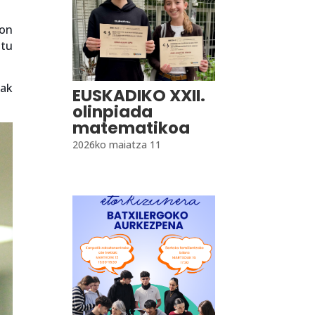
eon
ntu
oak
EUSKADIKO XXII.
olinpiada
matematikoa
2026ko maiatza 11