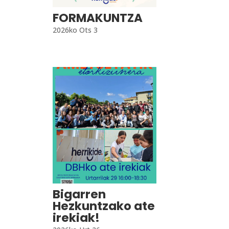
FORMAKUNTZA
2026ko Ots 3
Bigarren
Hezkuntzako ate
irekiak!