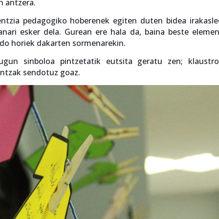
n antzera.
ntzia pedagogiko hoberenek egiten duten bidea irakasl
lanari esker dela. Gurean ere hala da, baina beste eleme
rdo horiek dakarten sormenarekin.
gun sinboloa pintzetatik eutsita geratu zen; klaustr
kuntzak sendotuz goaz.