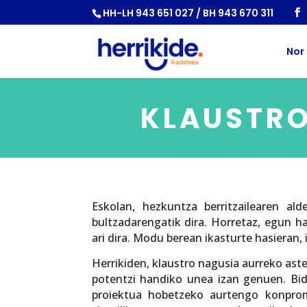
HH-LH 943 651 027 / BH 943 670 311
Nor
KLAUSTRO
Eskolan, hezkuntza berritzailearen a
bultzadarengatik dira. Horretaz, egun h
ari dira. Modu berean ikasturte hasieran,
Herrikiden, klaustro nagusia aurreko aste
potentzi handiko unea izan genuen. Bi
proiektua hobetzeko aurtengo konprom