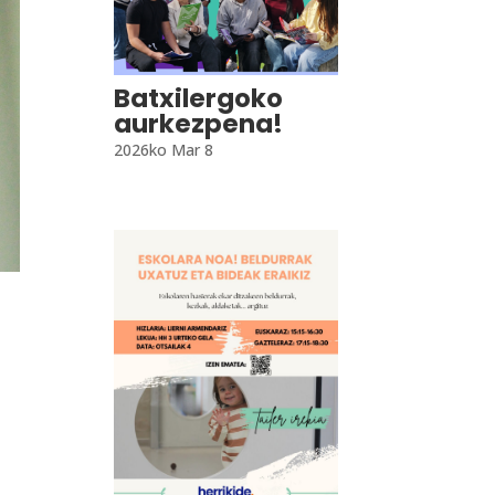
Batxilergoko
aurkezpena!
2026ko Mar 8