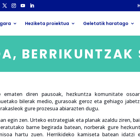
H
 gara
Heziketa proiektua
Geletatik haratago
A, BERRIKUNTZAK
lde ematen diren pausoak, hezkuntza komunitate osoa
auetako bilerak medio, gurasoak geroz eta gehiago jabet
 irakasleok gure prozesua abiarazten dugu.
an egin zen. Urteko estrategiak eta planak azaldu ziren, ba
deratutako barne begirada batean, norberak gure hezkun
isoa hartu zuen. Herrikideko kamiseta batean idatzi 