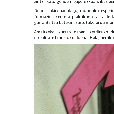
zintzilikatu genuen; paperezkoan, ikaslee
Denok jakin badakigu, munduko esperie
formazio, ikerketa praktikan eta talde 
garrantzitsu batekin, sartutako ordu mo
Amaitzeko, kurtso osoan izerdituko du
errealitate bihurtuko duena. Hala, berri